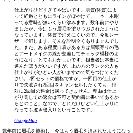
仕上がりひどすぎてやばいです。肌質(体質)によ
って経過とともにラインがぼやけて、一本一本彫
ってる意味が無いくらい滲みます。数年前にやり
ましたが、今はもう眉毛を塗りつぶされたように
なっています。体質で消えにくいので、今度レー
ザーで消します。そんな説明全くありませんでし
た。また、ある程度自眉がある方は眉頭寄りの毛
とアートメイクの線が交差してチェック模様のよ
うになり、とてもおかしいです。担当者は本当に
選んだほうがいいですが、上の方のランクの人も
仕上がりがひどい人がいますので気をつけてくだ
さい。2回セットの価格ですが、一回目の仕上が
りで失敗され2回目をキャンセルしたくても、絶
対に2回目の料金は戻ってきません。理由は仕上
がり関しての返金は不可と契約書に書いてあるか
らとのこと。なので、どれだけひどい仕上がりに
なっても泣き寝入りということです。
GoogleMap
数年前に眉毛を施術し、今はもう眉毛を潰されたようになっ