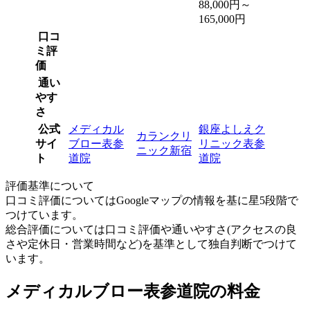
88,000円～
165,000円
口コ
ミ評
価
通い
やす
さ
公式
メディカル
銀座よしえク
カランクリ
サイ
ブロー表参
リニック表参
ニック新宿
ト
道院
道院
評価基準について
口コミ評価についてはGoogleマップの情報を基に星5段階で
つけています。
総合評価については口コミ評価や通いやすさ(アクセスの良
さや定休日・営業時間など)を基準として独自判断でつけて
います。
メディカルブロー表参道院の料金