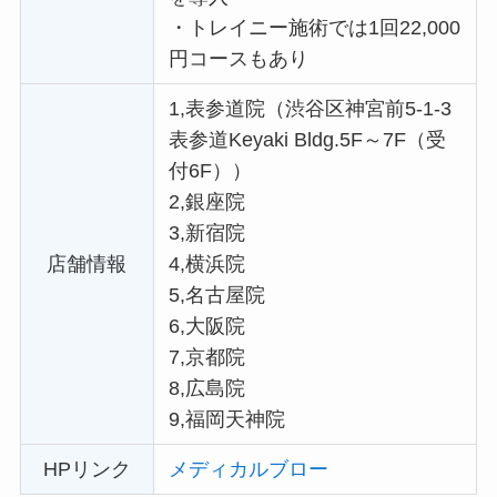
・
トレイニー施術では1回22,000
円コースもあり
1,表参道院（渋谷区神宮前5-1-3
表参道Keyaki Bldg.5F～7F（受
付6F））
2,銀座院
3,新宿院
店舗情報
4,横浜院
5,名古屋院
6,大阪院
7,京都院
8,広島院
9,福岡天神院
HPリンク
メディカルブロー