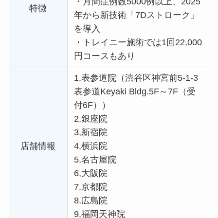
・
月間症例数5000例以上、2025
特徴
年から新技術「7Dストローク」
を導入
・
トレイニー施術では1回22,000
円コースもあり
1,表参道院（渋谷区神宮前5-1-3
表参道Keyaki Bldg.5F～7F（受
付6F））
2,銀座院
3,新宿院
店舗情報
4,横浜院
5,名古屋院
6,大阪院
7,京都院
8,広島院
9,福岡天神院