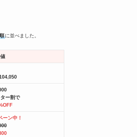
順
に並べました。
安値
104,050
000
ニター割で
%OFF
ペーン中！
000
800