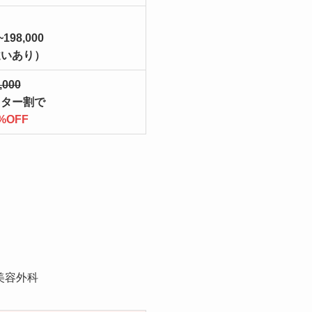
~198,000
違いあり）
,000
ニター割で
%OFF