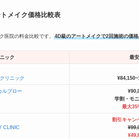
ートメイク価格比較表
ク医院の料金比較です。
4D級のアートメイクで2回施術の価格
ニック
最
クリニック
¥84,150~
カルブロー
¥90,
学割・モ
最大35
割引キャン
 CLINIC
¥99,
¥49,