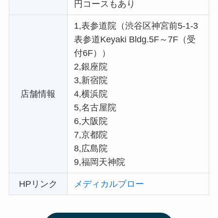
円コースもあり
1,表参道院（渋谷区神宮前5-1-3
表参道Keyaki Bldg.5F～7F（受
付6F））
2,銀座院
3,新宿院
店舗情報
4,横浜院
5,名古屋院
6,大阪院
7,京都院
8,広島院
9,福岡天神院
HPリンク
メディカルブロー