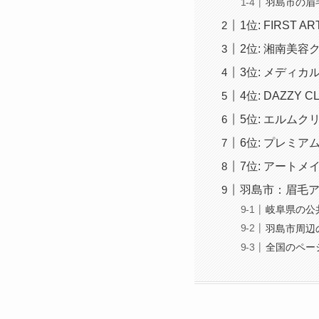
羽島市の眉
1位: FIRST A
2位: 湘南美容
3位: メディカ
4位: DAZZY CL
5位: エルムク
6位: プレミ
7位: アート
羽島市：眉毛
岐阜県の公
羽島市周辺
全国のペー