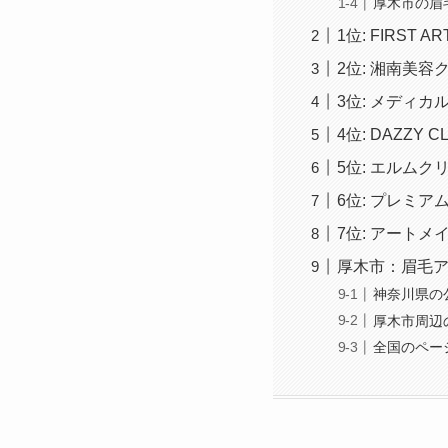
厚木市の眉
1位: FIRST A
2位: 湘南美容
3位: メディカ
4位: DAZZY CL
5位: エルムク
6位: プレミ
7位: アート
厚木市：眉毛
神奈川県の
厚木市周辺
全国のペー