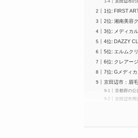
京田辺市の
1位: FIRST A
2位: 湘南美容
3位: メディカ
4位: DAZZY CL
5位: エルムク
6位: クレアー
7位: Gメデ
京田辺市：眉
京都府の公
京田辺市周