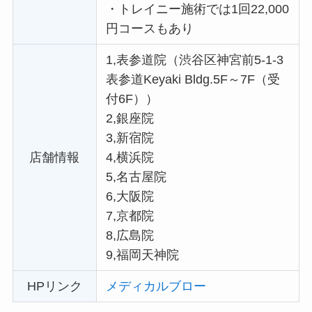
・
トレイニー施術では1回22,000
円コースもあり
1,表参道院（渋谷区神宮前5-1-3
表参道Keyaki Bldg.5F～7F（受
付6F））
2,銀座院
3,新宿院
店舗情報
4,横浜院
5,名古屋院
6,大阪院
7,京都院
8,広島院
9,福岡天神院
HPリンク
メディカルブロー