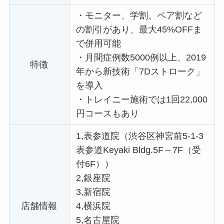
・
モニター、学割、ペア割など
の割引があり、最大45%OFFま
で併用可能
・
月間症例数5000例以上、2019
特徴
年から新技術「7Dストローク」
を導入
・
トレイニー施術では1回22,000
円コースもあり
1,表参道院（渋谷区神宮前5-1-3
表参道Keyaki Bldg.5F～7F（受
付6F））
2,銀座院
3,新宿院
店舗情報
4,横浜院
5,名古屋院