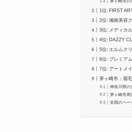
茅ヶ崎市の
1位: FIRST A
2位: 湘南美容
3位: メディカ
4位: DAZZY CL
5位: エルムク
6位: プレミ
7位: アート
茅ヶ崎市：眉
神奈川県の
茅ヶ崎市周
全国のペー