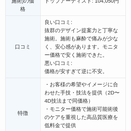
施術)の価
トップアーティスト: 104,050円
格
良い口コミ:
抜群のデザイン提案力と丁寧な
施術。施術も麻酔で痛みが少な
口コミ
く、安心感があります。
モニタ
ー価格で
安く施術できた。
悪い口コミ:
価格が安すぎて逆に不安。
・
お客様の希望やイメージに合
わせた手技・技法を提供（2D〜
4D技法まで同価格）
・
モニター価格で施術可能術後
特徴
のケアを重視した高品質医療を
低料金で提供