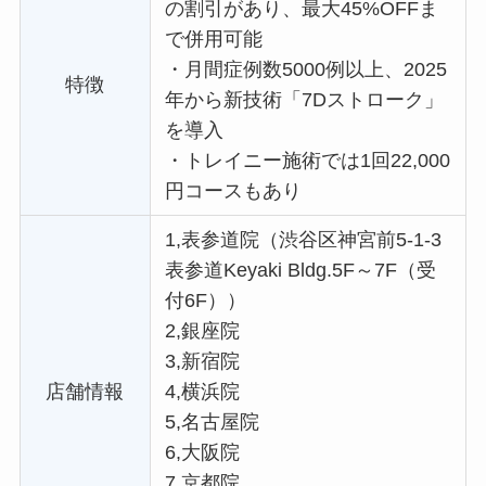
の割引があり、最大45%OFFま
で併用可能
・
月間症例数5000例以上、2025
特徴
年から新技術「7Dストローク」
を導入
・
トレイニー施術では1回22,000
円コースもあり
1,表参道院（渋谷区神宮前5-1-3
表参道Keyaki Bldg.5F～7F（受
付6F））
2,銀座院
3,新宿院
店舗情報
4,横浜院
5,名古屋院
6,大阪院
7,京都院