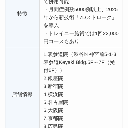
で併用可能
・
月間症例数5000例以上、2025
特徴
年から新技術「7Dストローク」
を導入
・
トレイニー施術では1回22,000
円コースもあり
1,表参道院（渋谷区神宮前5-1-3
表参道Keyaki Bldg.5F～7F（受
付6F））
2,銀座院
3,新宿院
店舗情報
4,横浜院
5,名古屋院
6,大阪院
7,京都院
8,広島院