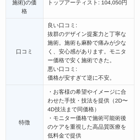
施術)の価
トップアーティスト: 104,050円
格
良い口コミ:
抜群のデザイン提案力と丁寧な
施術。施術も麻酔で痛みが少な
口コミ
く、安心感があります。
モニタ
ー価格で
安く施術できた。
悪い口コミ:
価格が安すぎて逆に不安。
・
お客様の希望やイメージに合
わせた手技・技法を提供（2D〜
4D技法まで同価格）
・
モニター価格で施術可能術後
特徴
のケアを重視した高品質医療を
低料金で提供