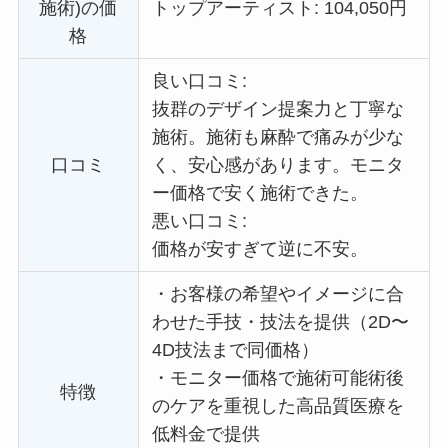
施術)の価
トップアーティスト: 104,050円
格
良い口コミ:
抜群のデザイン提案力と丁寧な
施術。施術も麻酔で痛みが少な
口コミ
く、安心感があります。
モニタ
ー価格で
安く施術できた。
悪い口コミ:
価格が安すぎて逆に不安。
・
お客様の希望やイメージに合
わせた手技・技法を提供（2D〜
4D技法まで同価格）
・
モニター価格で施術可能術後
特徴
のケアを重視した高品質医療を
低料金で提供