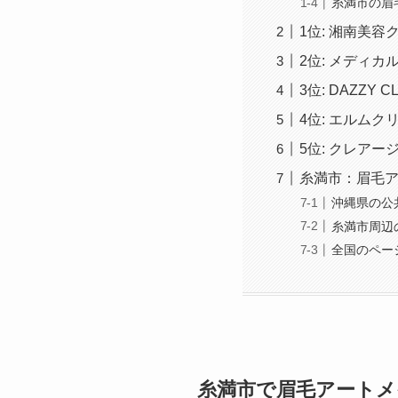
糸満市の眉
1位: 湘南美容
2位: メディカ
3位: DAZZY CL
4位: エルムク
5位: クレアー
糸満市：眉毛
沖縄県の公
糸満市周辺
全国のペー
糸満市で眉毛アート