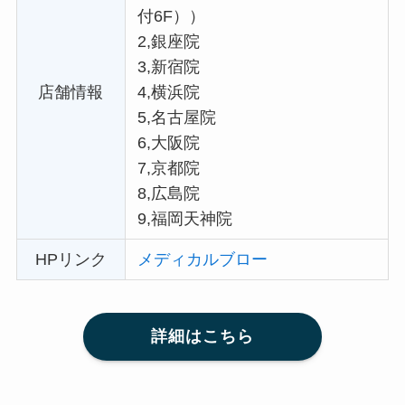
付6F））
2,銀座院
3,新宿院
店舗情報
4,横浜院
5,名古屋院
6,大阪院
7,京都院
8,広島院
9,福岡天神院
HPリンク
メディカルブロー
詳細はこちら