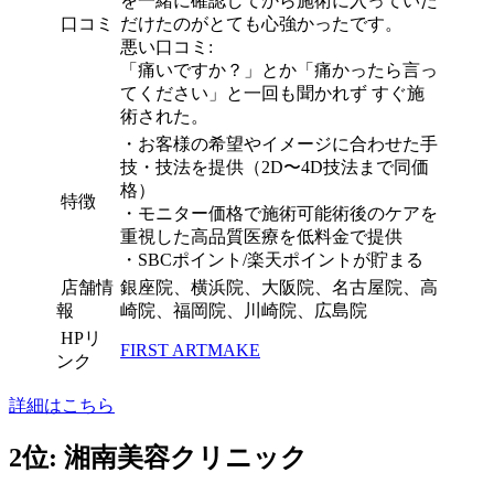
を一緒に確認してから施術に入っていた
口コミ
だけたのがとても心強かったです。
悪い口コミ:
「痛いですか？」とか「痛かったら言っ
てください」と一回も聞かれず すぐ施
術された。
・
お客様の希望やイメージに合わせた手
技・技法を提供（2D〜4D技法まで同価
格）
特徴
・
モニター価格で施術可能術後のケアを
重視した高品質医療を低料金で提供
・
SBCポイント/楽天ポイントが貯まる
店舗情
銀座院、横浜院、大阪院、名古屋院、高
報
崎院、福岡院、川崎院、広島院
HPリ
FIRST ARTMAKE
ンク
詳細はこちら
2位: 湘南美容クリニック