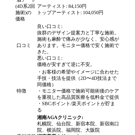
(4D系2回
アーティスト: 84,150円
施術)の
トップアーティスト: 104,050円
価格
良い口コミ:
抜群のデザイン提案力と丁寧な施術。
施術も麻酔で痛みが少なく、安心感が
口コミ
あります。
モニター価格で
安く施術で
きた。
悪い口コミ:
価格が安すぎて逆に不安。
・
お客様の希望やイメージに合わせた
手技・技法を提供（2D〜4D技法まで
同価格）
特徴
・
モニター価格で施術可能術後のケア
を重視した高品質医療を低料金で提供
・
SBCポイント/楽天ポイントが貯ま
る
湘南AGAクリニック:
札幌院、仙台院、新宿本院、新宿南口
院、横浜院、福岡院、大阪院