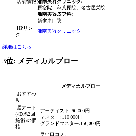
店舗情報
湘南美容クリニック:
原宿院、秋葉原院、名古屋栄院
湘南美容皮フ科:
新宿東口院
HPリン
湘南美容クリニック
ク
詳細はこちら
3位: メディカルブロー
メディカルブロー
おすすめ
度
眉アート
アーティスト: 90,000円
(4D系2回
マスター: 110,000円
施術)の価
グランドマスター:
150,000円
格
良い口コミ: