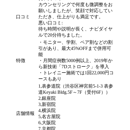
カウンセリングで何度も微調整をお
願いしましたが、笑顔で対応してい
口コミ
ただき、仕上がりも満足です。
悪い口コミ:
待ち時間や説明が長く、ナビダイヤ
ルで20分待ちました。
・
モニター、学割、ペア割などの割
引があり、最大45%OFFまで併用可
能
特徴
・
月間症例数5000例以上、2019年か
ら新技術「7Dストローク」を導入
・
トレイニー施術では1回22,000円コ
ースもあり
1,表参道院（渋谷区神宮前5-1-3 表参
道Keyaki Bldg.5F～7F（受付6F））
2,銀座院
3,新宿院
4,横浜院
店舗情報
5,名古屋院
6,大阪院
7,京都院