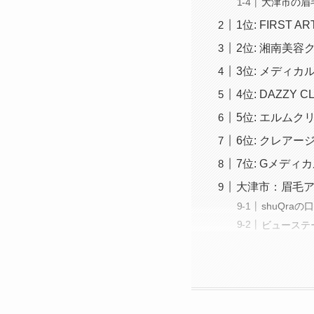
大津市の眉
1位: FIRST A
2位: 湘南美容
3位: メディカ
4位: DAZZY CL
5位: エルムク
6位: クレアー
7位: Gメデ
大津市：眉毛
shuQra
ビューステ