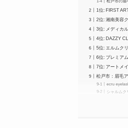
松戸市の眉
1位: FIRST A
2位: 湘南美容
3位: メディカ
4位: DAZZY CL
5位: エルムク
6位: プレミ
7位: アート
松戸市：眉毛
ecru ey
シャルムク