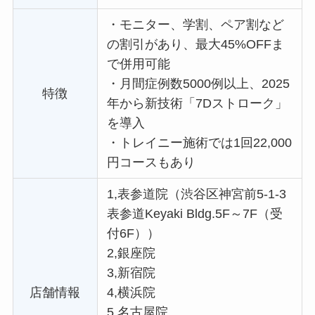
・
モニター、学割、ペア割など
の割引があり、最大45%OFFま
で併用可能
・
月間症例数5000例以上、2025
特徴
年から新技術「7Dストローク」
を導入
・
トレイニー施術では1回22,000
円コースもあり
1,表参道院（渋谷区神宮前5-1-3
表参道Keyaki Bldg.5F～7F（受
付6F））
2,銀座院
3,新宿院
店舗情報
4,横浜院
5,名古屋院