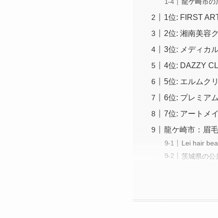
龍ケ崎市の
1位: FIRST A
2位: 湘南美容
3位: メディカ
4位: DAZZY CL
5位: エルムク
6位: プレミ
7位: アート
龍ケ崎市：眉
Lei hair
茨城県の公