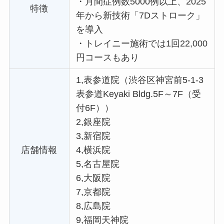
・
月間症例数5000例以上、2025
特徴
年から新技術「7Dストローク」
を導入
・
トレイニー施術では1回22,000
円コースもあり
1,表参道院（渋谷区神宮前5-1-3
表参道Keyaki Bldg.5F～7F（受
付6F））
2,銀座院
3,新宿院
店舗情報
4,横浜院
5,名古屋院
6,大阪院
7,京都院
8,広島院
9,福岡天神院