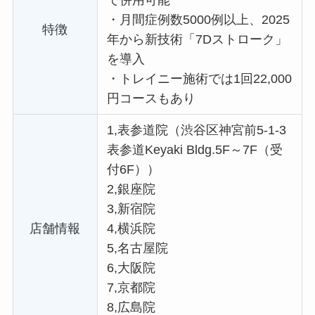
で併用可能
・
月間症例数5000例以上、2025
特徴
年から新技術「7Dストローク」
を導入
・
トレイニー施術では1回22,000
円コースもあり
1,表参道院（渋谷区神宮前5-1-3
表参道Keyaki Bldg.5F～7F（受
付6F））
2,銀座院
3,新宿院
店舗情報
4,横浜院
5,名古屋院
6,大阪院
7,京都院
8,広島院