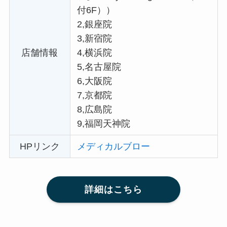
付6F））
2,銀座院
3,新宿院
店舗情報
4,横浜院
5,名古屋院
6,大阪院
7,京都院
8,広島院
9,福岡天神院
HPリンク
メディカルブロー
詳細はこちら