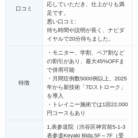
応していただき、仕上がりも満
口コミ
足です。
悪い口コミ:
待ち時間や説明が長く、ナビダ
イヤルで20分待ちました。
・
モニター、学割、ペア割など
の割引があり、最大45%OFFま
で併用可能
・
月間症例数5000例以上、2025
特徴
年から新技術「7Dストローク」
を導入
・
トレイニー施術では1回22,000
円コースもあり
1,表参道院（渋谷区神宮前5-1-3
表参道Keyaki Bldg.5F～7F（受